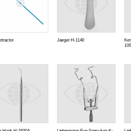
etractor
Jaeger H-1140
Ker
10
er Hook H-1930A
Liebermann Eye Speculum K-
Lie