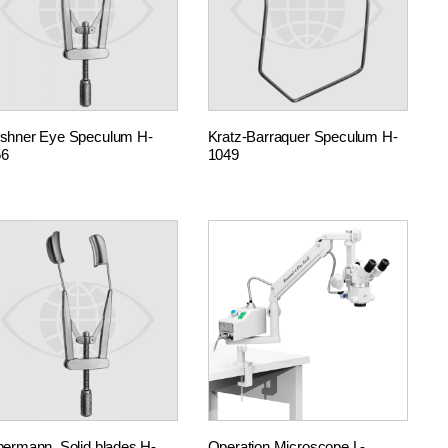
shner Eye Speculum H-
Kratz-Barraquer Speculum H-
56
1049
bermann, Solid blades H-
Operation Microscope L-