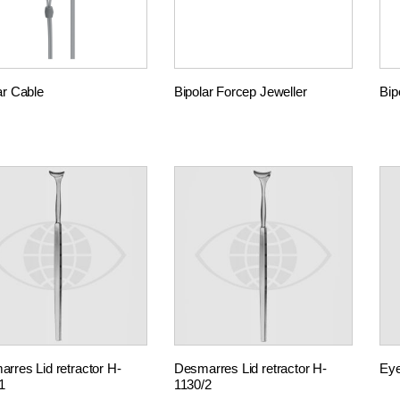
ar Cable
Bipolar Forcep Jeweller
Bip
rres Lid retractor H-
Desmarres Lid retractor H-
Ey
1
1130/2