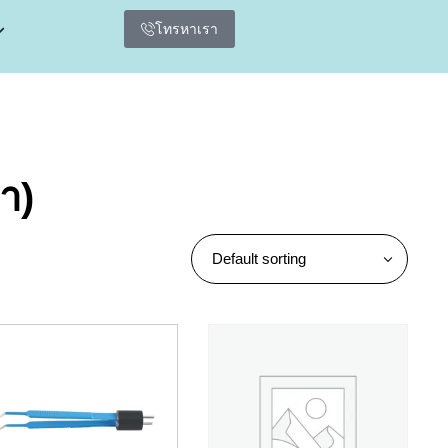
โทรหาเรา
า)