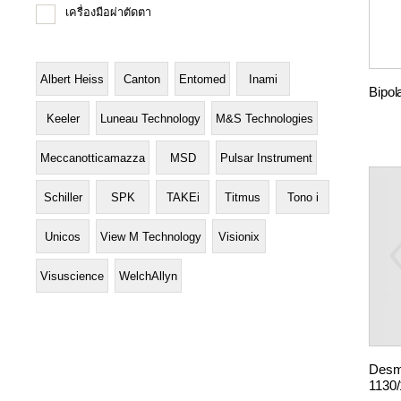
เครื่องมือผ่าตัดตา
Albert Heiss
Canton
Entomed
Inami
Bipol
Keeler
Luneau Technology
M&S Technologies
Meccanotticamazza
MSD
Pulsar Instrument
Schiller
SPK
TAKEi
Titmus
Tono i
Unicos
View M Technology
Visionix
Visuscience
WelchAllyn
Desma
1130/