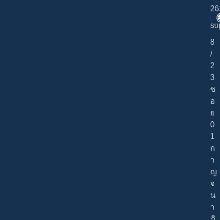
26
su
8
/
2
3
ซ
อ
ย
0
1
ก
า
ญ
จ
น
า
ภิ