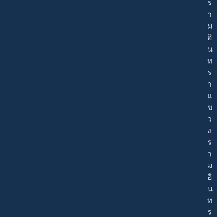
ร
า
ม
อิ
น
ท
ร
า
แ
ข
ว
ง
ร
า
ม
อิ
น
ท
ร