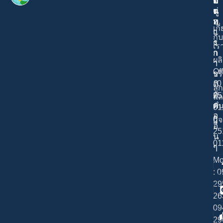
ด
ม
อ
ต่
นู
ง
อ
ท
เกี
เ
า
กับ
ร
ง
เร
า
ก
ผล
า
Of
ร
บร
: 0
ติ
ลูก
ด
25
แล
ต่
พั
01
อ
0
กิ
อื่
25
น
01
ๆ
Mo
: 
29
26
09
29