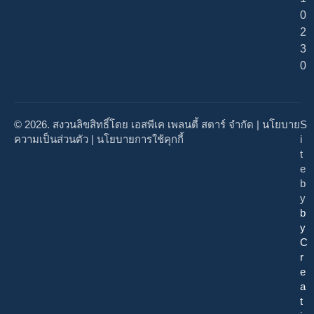
0
2
3
0
© 2026. สงวนลิขสิทธิ์โดย เอสพีเค เพลนตี้ สตาร์ จำกัด |
นโยบาย
S
ความเป็นส่วนตัว
|
นโยบายการใช้คุกกี้
i
t
e
b
y
b
y
C
r
e
a
t