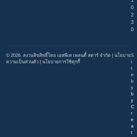
1
0
2
3
0
© 2026. สงวนลิขสิทธิ์โดย เอสพีเค เพลนตี้ สตาร์ จำกัด |
นโยบาย
S
ความเป็นส่วนตัว
|
นโยบายการใช้คุกกี้
i
t
e
b
y
b
y
C
r
e
a
t