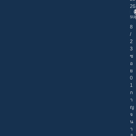
26
su
8
/
2
3
ซ
อ
ย
0
1
ก
า
ญ
จ
น
า