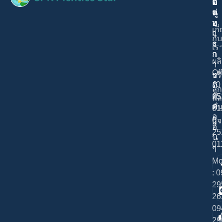
ด
ม
อ
ต่
นู
ง
อ
ท
เกี
เ
า
กับ
ร
ง
เร
า
ก
ผล
า
Of
ร
บร
: 0
ติ
ลูก
ด
25
แล
ต่
พั
01
อ
0
กิ
อื่
25
น
01
ๆ
Mo
: 
29
26
09
29