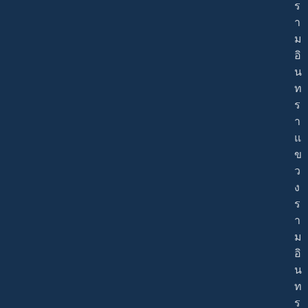
ร
า
ม
อิ
น
ท
ร
า
แ
ข
ว
ง
ร
า
ม
อิ
น
ท
ร