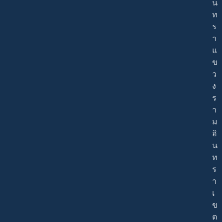
น
ท
ร
า
แ
ข
ว
ง
ร
า
ม
อิ
น
ท
ร
า
เ
ข
ต