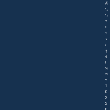
คั
น
น
า
ย
า
ว
ก
รุ
ง
เ
ท
พ
ฯ
1
0
2
3
0