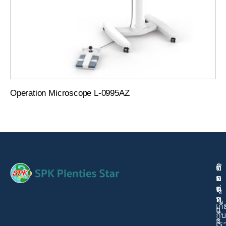
Operation Microscope L-0995AZ
ติ
เ
ช่
ด
ม
อ
ต่
นู
ง
อ
ท
เกี
เ
า
กับ
ร
ง
เร