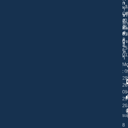
า
ก
ผล
า
Of
ร
บร
: 0
ติ
ลูก
ด
25
แล
ต่
พั
01
อ
0
กิ
อื่
25
น
01
ๆ
Mo
: 
29
26
09
29
26
su
8