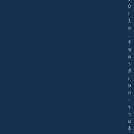
0
/
1
ถ
.
รั
ช
ด
า
ภิ
เ
ษ
ก
-
ร
า
ม
อิ