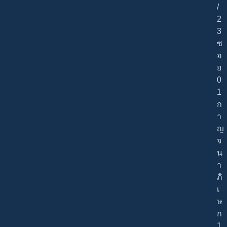
/
2
3
ซ
อ
ย
0
1
ก
า
ญ
จ
น
า
ภิ
เ
ษ
ก
1