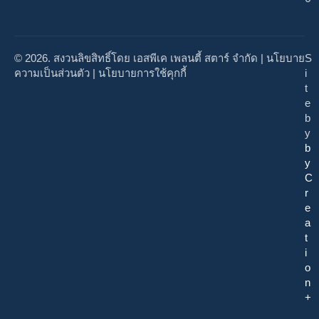
© 2026. สงวนลิขสิทธิ์โดย เอสพีเค เพลนตี้ สตาร์ จำกัด |
นโยบาย
S
ความเป็นส่วนตัว
|
นโยบายการใช้คุกกี้
i
t
e
b
y
b
y
C
r
e
a
t
i
o
n
+