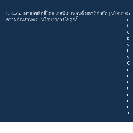
© 2026. สงวนลิขสิทธิ์โดย เอสพีเค เพลนตี้ สตาร์ จำกัด |
นโยบาย
S
ความเป็นส่วนตัว
|
นโยบายการใช้คุกกี้
i
t
e
b
y
b
y
C
r
e
a
t
i
o
n
+