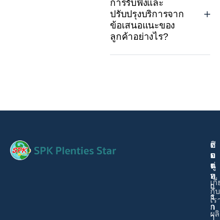
การรับฟังและ
ปรับปรุงบริการจาก
ข้อเสนอแนะของ
ลูกค้าอย่างไร?
ติ
เ
ช่
ด
ม
อ
ต่
นู
ง
อ
ท
เกี
เ
า
กับ
ร
ง
เร
า
ก
ผล
า