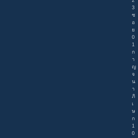
2
3
ซ
อ
ย
0
1
ก
า
ญ
จ
น
า
ภิ
เ
ษ
ก
1
0