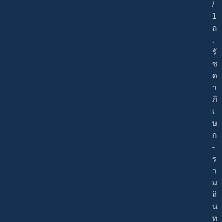
/
1
ถ
.
รั
ช
ด
า
ภิ
เ
ษ
ก
-
ร
า
ม
อิ
น
ท