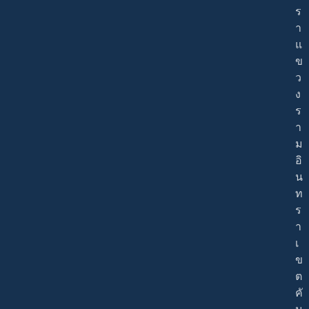
ร
า
แ
ข
ว
ง
ร
า
ม
อิ
น
ท
ร
า
เ
ข
ต
คั