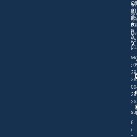
Of
ร
บร
: 0
ติ
ลูก
ด
25
แล
ต่
พั
01
อ
0
กิ
อื่
25
น
01
ๆ
Mo
: 
29
26
09
29
26
su
8
/