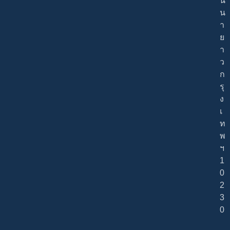
น
น
า
ย
า
ว
ก
รุ
ง
เ
ท
พ
ฯ
1
0
2
3
0